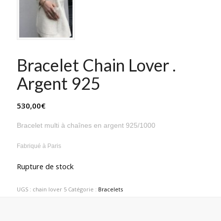
Bracelet Chain Lover .
Argent 925
530,00
€
Bracelet multi à chaînes en argent 925/1000
Fabriqué à Paris
Rupture de stock
UGS :
chain lover 5
Catégorie :
Bracelets