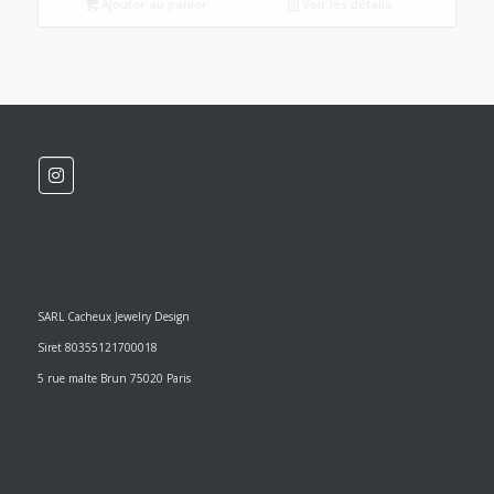
Ajouter au panier
Voir les détails
SARL Cacheux Jewelry Design
Siret 80355121700018
5 rue malte Brun 75020 Paris