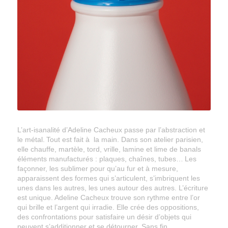
L’art-isanalité d’Adeline Cacheux passe par l’abstraction et
le métal.
Tout est fait à la main.
Dans son atelier parisien,
elle chauffe, martèle, tord, vrille, lamine et lime de banals
éléments manufacturés : plaques, chaînes, tubes…
Les
façonner, les sublimer pour qu’au fur et à mesure,
apparaissent des formes qui s’articulent, s’imbriquent les
unes dans les autres, les unes autour des autres.
L’écriture
est unique.
Adeline Cacheux trouve son rythme entre l’or
qui brille et l’argent qui irradie.
Elle crée des oppositions,
des confrontations pour satisfaire un désir d’objets qui
peuvent s’additionner et se détourner.
Sans fin
.